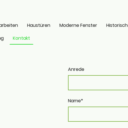
arbeiten
Haustüren
Moderne Fenster
Historisc
ng
Kontakt
Anrede
Name
*