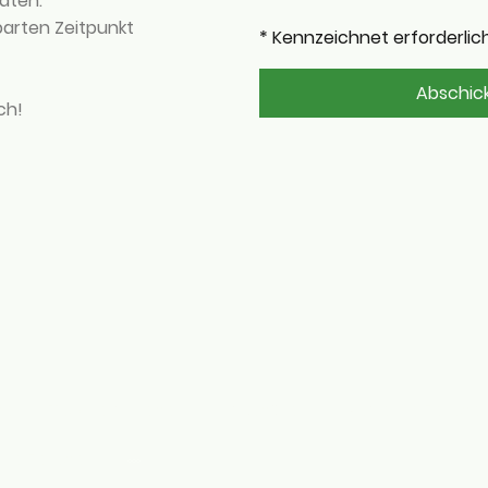
daten.
barten Zeitpunkt
* Kennzeichnet erforderlic
Abschic
ch!
te
Tischlerarbeiten
Haustüren
Moderne Fenster
che Fenster