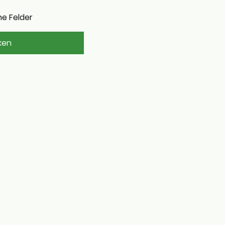
he Felder
ken
©Urheberrecht.
Alle Rechte
vorbehalten.